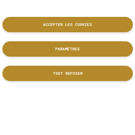
ACCEPTER LES COOKIES
PARAMÈTRES
La Cité de l'accordéon et des patrimoines est un équipement culturel
de la Ville de Tulle dont les collections sont labellisées Musée de
France.
TOUT REFUSER
DÉCOUVRIR NOS PARTENAIRES
Nous suivre