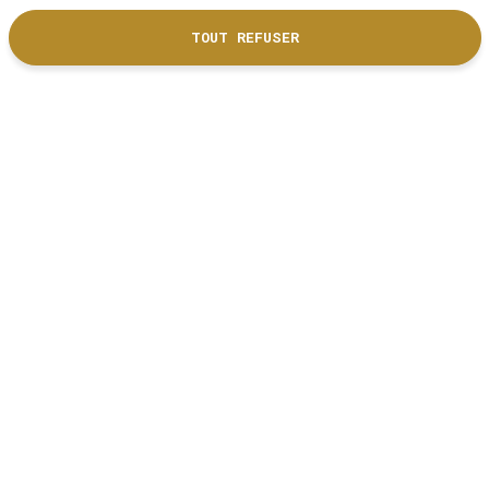
France.
TOUT REFUSER
DÉCOUVRIR NOS PARTENAIRES
Nous suivre
RÉSEAUX SOCIAUX
Liens utiles
Inscription newsletter
Espace Presse
Mentions Légales
Location d'espaces