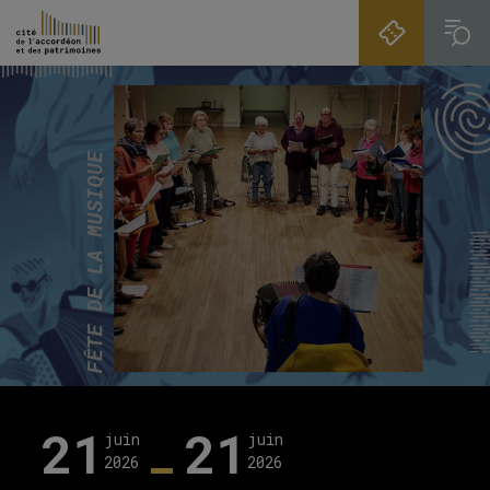
Skip to main navigation
Aller au contenu principal
Skip to search
21
21
juin
juin
2026
2026