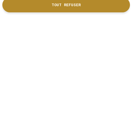
TOUT REFUSER
DÉCOUVRIR NOS PARTENAIRES
Nous suivre
RÉSEAUX SOCIAUX
Liens utiles
Inscription newsletter
Espace Presse
Mentions Légales
Location d'espaces
Bilan d'activités première