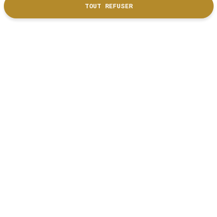
TOUT REFUSER
DÉCOUVRIR NOS PARTENAIRES
Nous suivre
RÉSEAUX SOCIAUX
Liens utiles
Inscription newsletter
Espace Presse
Mentions Légales
Location d'espaces
Bilan d'activités première