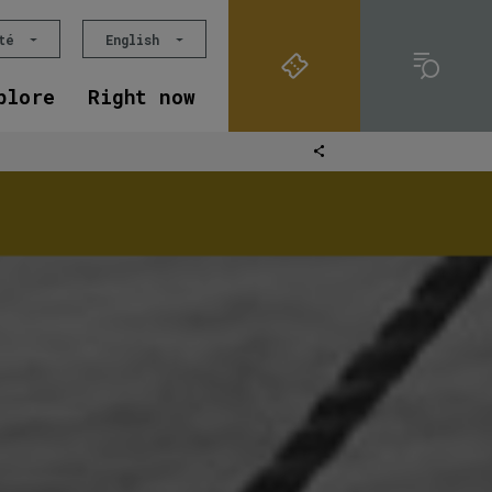
ité
English
plore
Right now