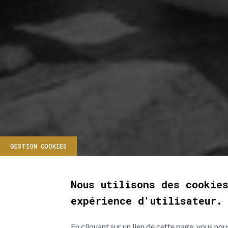
GESTION COOKIES
28
Nous utilisons des cookie
Tulle remet le son
expérience d'utilisateur.
June
Accordion
2025
En cliquant sur un lien de cette page, vous n