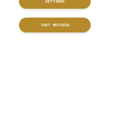
SETTINGS
TOUT REFUSER
ion on 05.55.20.28.28 or
accordeon.com